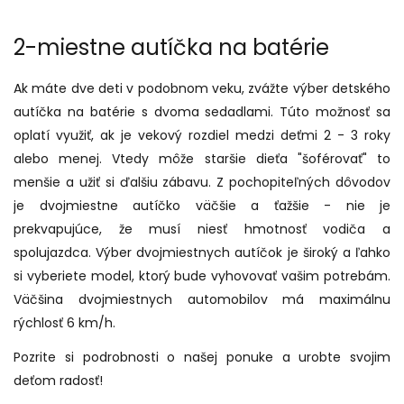
2-miestne autíčka na batérie
Ak máte dve deti v podobnom veku, zvážte výber detského
autíčka na batérie s dvoma sedadlami. Túto možnosť sa
oplatí využiť, ak je vekový rozdiel medzi deťmi 2 - 3 roky
alebo menej. Vtedy môže staršie dieťa "šoférovať" to
menšie a užiť si ďalšiu zábavu. Z pochopiteľných dôvodov
je dvojmiestne autíčko väčšie a ťažšie - nie je
prekvapujúce, že musí niesť hmotnosť vodiča a
spolujazdca. Výber dvojmiestnych autíčok je široký a ľahko
si vyberiete model, ktorý bude vyhovovať vašim potrebám.
Väčšina dvojmiestnych automobilov má maximálnu
rýchlosť 6 km/h.
Pozrite si podrobnosti o našej ponuke a urobte svojim
deťom radosť!