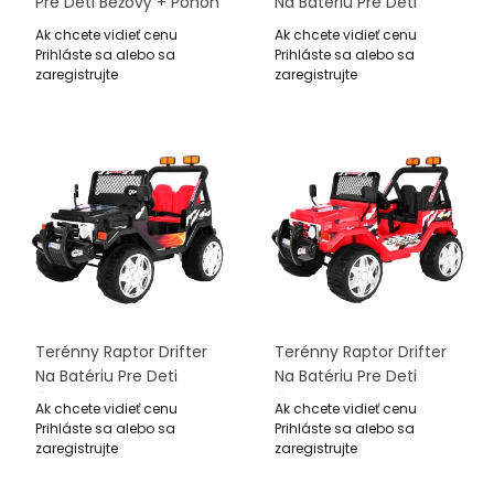
Pre Deti Bežový + Pohon
Na Batériu Pre Deti
4x4 + Ovládač + 2
Zelený + Ovládač +
Ak chcete vidieť cenu
Ak chcete vidieť cenu
Batožinové Priestory +
Pomalý Štart + EVA +
Prihláste sa alebo sa
Prihláste sa alebo sa
Pomalý Štart + MP3 LED
Zvuky Svetiel
zaregistrujte
zaregistrujte
Terénny Raptor Drifter
Terénny Raptor Drifter
Na Batériu Pre Deti
Na Batériu Pre Deti
Čierny + Ovládač +
Červený + Ovládač +
Ak chcete vidieť cenu
Ak chcete vidieť cenu
Pomalý Štart + EVA +
Pomalý Štart + EVA +
Prihláste sa alebo sa
Prihláste sa alebo sa
Zvuky Svetiel
Zvuky Svetiel
zaregistrujte
zaregistrujte