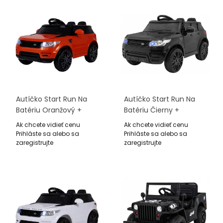
Autíčko Start Run Na
Autíčko Start Run Na
Batériu Oranžový +
Batériu Čierny +
Ovládač +
Ovládač +
Ak chcete vidieť cenu
Ak chcete vidieť cenu
Bezpečnostné Funkcie
Bezpečnostné Funkcie
Prihláste sa alebo sa
Prihláste sa alebo sa
+ MP3 LED
+ MP3 LED
zaregistrujte
zaregistrujte