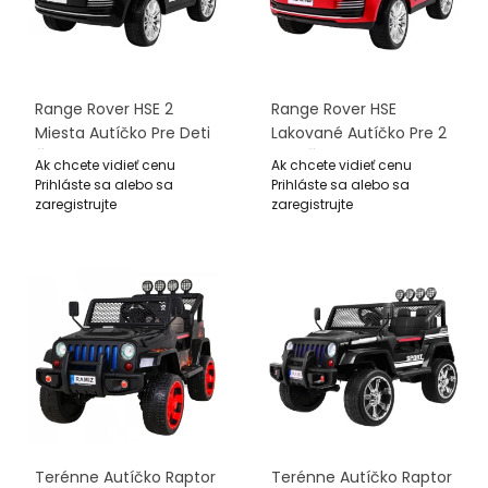
Range Rover HSE 2
Range Rover HSE
Miesta Autíčko Pre Deti
Lakované Autíčko Pre 2
Čierny + Ovládač + 5-
Deti Červené +
Ak chcete vidieť cenu
Ak chcete vidieť cenu
Bodové Pásy + Audio
Ovládač + 5-Bodové
Prihláste sa alebo sa
Prihláste sa alebo sa
Panel + LED
Pásy + Audio Panel +
zaregistrujte
zaregistrujte
LED
Terénne Autíčko Raptor
Terénne Autíčko Raptor