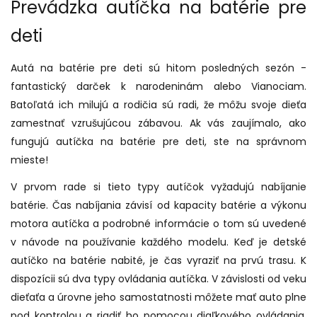
Prevádzka autíčka na batérie pre
deti
Autá na batérie pre deti sú hitom posledných sezón -
fantastický darček k narodeninám alebo Vianociam.
Batoľatá ich milujú a rodičia sú radi, že môžu svoje dieťa
zamestnať vzrušujúcou zábavou. Ak vás zaujímalo, ako
fungujú autíčka na batérie pre deti, ste na správnom
mieste!
V prvom rade si tieto typy autíčok vyžadujú nabíjanie
batérie. Čas nabíjania závisí od kapacity batérie a výkonu
motora autíčka a podrobné informácie o tom sú uvedené
v návode na používanie každého modelu. Keď je detské
autíčko na batérie nabité, je čas vyraziť na prvú trasu. K
dispozícii sú dva typy ovládania autíčka. V závislosti od veku
dieťaťa a úrovne jeho samostatnosti môžete mať auto plne
pod kontrolou a riadiť ho pomocou diaľkového ovládania,