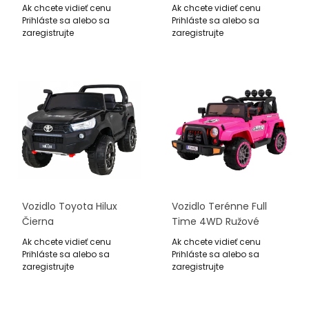
Červené + Ovládač +
Ovládač + Pomalý Štart
Ak chcete vidieť cenu
Ak chcete vidieť cenu
Pomalý Štart + Kolesá
+ Kolesá EVA + Rádio
Prihláste sa alebo sa
Prihláste sa alebo sa
EVA + Rádio MP3
MP3
zaregistrujte
zaregistrujte
Vozidlo Toyota Hilux
Vozidlo Terénne Full
Čierna
Time 4WD Ružové
Ak chcete vidieť cenu
Ak chcete vidieť cenu
Prihláste sa alebo sa
Prihláste sa alebo sa
zaregistrujte
zaregistrujte