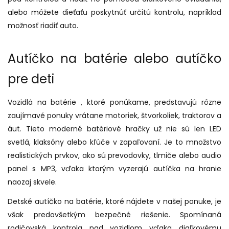
alebo môžete dieťaťu poskytnúť určitú kontrolu, napríklad
možnosť riadiť auto.
Autíčko na batérie alebo autíčko
pre deti
Vozidlá na batérie , ktoré ponúkame, predstavujú rôzne
zaujímavé ponuky vrátane motoriek, štvorkoliek, traktorov a
áut. Tieto moderné batériové hračky už nie sú len LED
svetlá, klaksóny alebo kľúče v zapaľovaní. Je to množstvo
realistických prvkov, ako sú prevodovky, tlmiče alebo audio
panel s MP3, vďaka ktorým vyzerajú autíčka na hranie
naozaj skvele.
Detské autíčko na batérie, ktoré nájdete v našej ponuke, je
však predovšetkým bezpečné riešenie. Spomínaná
rodičovská kontrola nad vozidlom vďaka diaľkovému