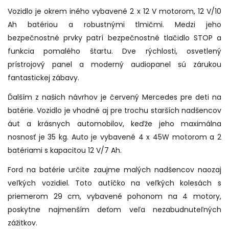
Vozidlo je okrem iného vybavené 2 x 12 V motorom, 12 V/10
Ah batériou a robustnými tlmičmi. Medzi jeho
bezpečnostné prvky patrí bezpečnostné tlačidlo STOP a
funkcia pomalého štartu. Dve rýchlosti, osvetlený
prístrojový panel a moderný audiopanel sú zárukou
fantastickej zábavy.
Ďalším z našich návrhov je červený Mercedes pre deti na
batérie. Vozidlo je vhodné aj pre trochu starších nadšencov
áut a krásnych automobilov, keďže jeho maximálna
nosnosť je 35 kg. Auto je vybavené 4 x 45W motorom a 2
batériami s kapacitou 12 V/7 Ah.
Ford na batérie určite zaujme malých nadšencov naozaj
veľkých vozidiel. Toto autíčko na veľkých kolesách s
priemerom 29 cm, vybavené pohonom na 4 motory,
poskytne najmenším deťom veľa nezabudnuteľných
zážitkov.