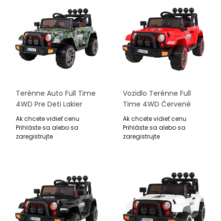
Terénne Auto Full Time
Vozidlo Terénne Full
4WD Pre Deti Lakier
Time 4WD Červené
Moro + Pohon 4x4 +
Ak chcete vidieť cenu
Ak chcete vidieť cenu
Ovládač + Audio LED +
Prihláste sa alebo sa
Prihláste sa alebo sa
Úložný Priestor
zaregistrujte
zaregistrujte