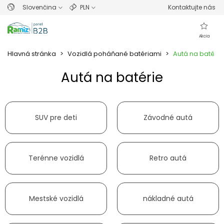
Slovenčina
PLN
Kontaktujte nás
Akcia
Hlavná stránka
>
Vozidlá poháňané batériami
>
Autá na batérie
Autá na batérie
Prečítajte si viac
SUV pre deti
Závodné autá
Terénne vozidlá
Retro autá
Mestské vozidlá
nákladné autá