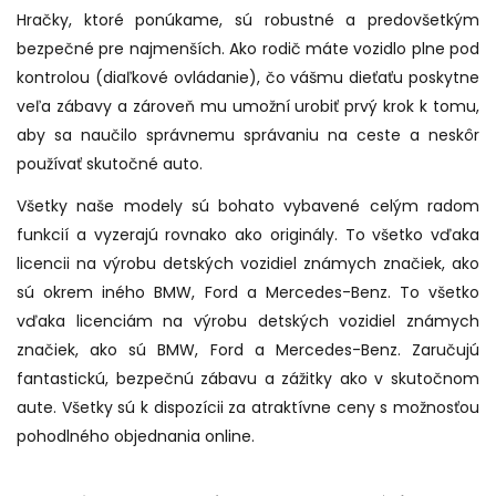
Hračky, ktoré ponúkame, sú robustné a predovšetkým
bezpečné pre najmenších. Ako rodič máte vozidlo plne pod
kontrolou (diaľkové ovládanie), čo vášmu dieťaťu poskytne
veľa zábavy a zároveň mu umožní urobiť prvý krok k tomu,
aby sa naučilo správnemu správaniu na ceste a neskôr
používať skutočné auto.
Všetky naše modely sú bohato vybavené celým radom
funkcií a vyzerajú rovnako ako originály. To všetko vďaka
licencii na výrobu detských vozidiel známych značiek, ako
sú okrem iného BMW, Ford a Mercedes-Benz. To všetko
vďaka licenciám na výrobu detských vozidiel známych
značiek, ako sú BMW, Ford a Mercedes-Benz. Zaručujú
fantastickú, bezpečnú zábavu a zážitky ako v skutočnom
aute. Všetky sú k dispozícii za atraktívne ceny s možnosťou
pohodlného objednania online.