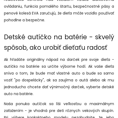
ovládaniu, funkcia pomalého štartu, bezpečnostné pásy a
penové kolesá EVA zaručujú, že dieťa môže vozidlo používať
pohodlne a bezpečne.
Detské autíčko na batérie - skvelý
spôsob, ako urobiť dieťaťu radosť
Ak hľadáte originálny nápad na darček pre svoje dieťa -
autíčko na batérie sa určite výborne hodí. Ak vaše dieťa
sníva o tom, že bude mať vlastné auto a bude sa samo
voziť "po dospelácky", ak sa zaujíma o autá alebo ak mu
jednoducho chcete dať výnimočný darček, vyberte detské
auto na batérie.
Naša ponuka autíčok sa líši veľkosťou a maximálnym
zaťažením - je vhodná pre deti rôznych vekových skupín.
Pri výbere konkrétneho modelu nezabudnite, že jeho