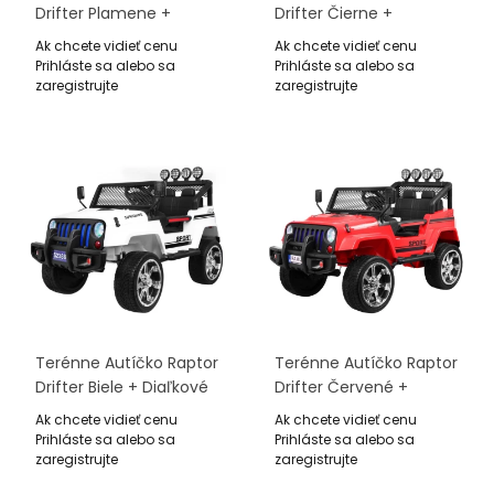
Drifter Plamene +
Drifter Čierne +
Diaľkové Ovládanie +
Diaľkové Ovládanie +
Ak chcete vidieť cenu
Ak chcete vidieť cenu
Pohon 4x4 + Úložný
Pohon 4x4 + Úložný
Prihláste sa alebo sa
Prihláste sa alebo sa
Priestor + Pomalý Štart
Priestor + Pomalý Štart
zaregistrujte
zaregistrujte
+ MP3 LED
+ MP3 LED
Terénne Autíčko Raptor
Terénne Autíčko Raptor
Drifter Biele + Diaľkové
Drifter Červené +
Ovládanie + Pohon 4x4
Diaľkové Ovládanie +
Ak chcete vidieť cenu
Ak chcete vidieť cenu
+ Úložný Priestor +
Pohon 4x4 + Úložný
Prihláste sa alebo sa
Prihláste sa alebo sa
Pomalý Štart + MP3 LED
Priestor + Pomalý Štart
zaregistrujte
zaregistrujte
+ MP3 LED