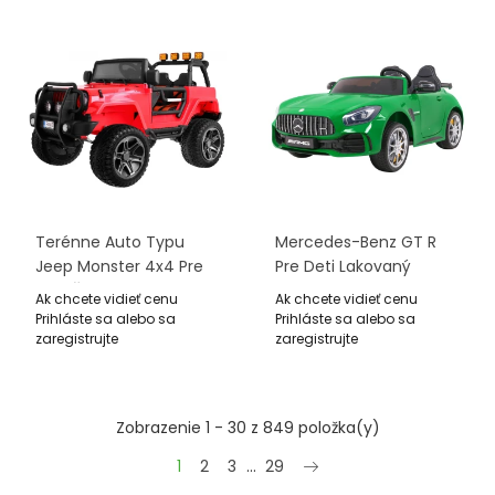
Terénne Auto Typu
Mercedes-Benz GT R
Jeep Monster 4x4 Pre
Pre Deti Lakovaný
Deti Červený +
Zelený + Pohon 4x4 +
Ak chcete vidieť cenu
Ak chcete vidieť cenu
Diaľkové Ovládanie +
Vetráčik + Diaľkové
Prihláste sa alebo sa
Prihláste sa alebo sa
Nastaviteľné Sedadlo +
Ovládanie + EVA + MP3
zaregistrujte
zaregistrujte
MP3 LED + Batožinový
LED
Priestor
Zobrazenie 1 - 30 z 849 položka(y)
Ďalšie
1
2
3
…
29