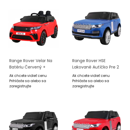
Range Rover Velar Na
Range Rover HSE
Batériu Červený +
Lakované Autíčko Pre 2
Ovládač + EVA +
Deti Modré + Ovládač +
Ak chcete vidieť cenu
Ak chcete vidieť cenu
Pomalý Štart + MP3 LED
5-Bodové Pásy + Audio
Prihláste sa alebo sa
Prihláste sa alebo sa
Panel + LED
zaregistrujte
zaregistrujte