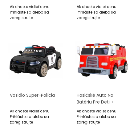
+ Svietidlá + Megafón +
+ Svietidlá + Megafón +
Ak chcete vidieť cenu
Ak chcete vidieť cenu
Ovládač + Pomalý Štart
Ovládač + Pomalý Štart
Prihláste sa alebo sa
Prihláste sa alebo sa
+ Nálepky
+ EVA + Nálepky
zaregistrujte
zaregistrujte
Vozidlo Super-Polícia
Hasičské Auto Na
Batériu Pre Deti +
Vodný Kanón +
Ak chcete vidieť cenu
Ak chcete vidieť cenu
Megafón + Hasičská
Prihláste sa alebo sa
Prihláste sa alebo sa
Siréna + Ovládač
zaregistrujte
zaregistrujte