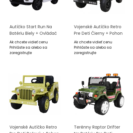
Autíčko Start Run Na
Vojenské Autíčko Retro
Batériu Biely + Ovládač
Pre Deti Čierny + Pohon
+ Bezpečnostné
4x4 + Ovládač + 2
Ak chcete vidieť cenu
Ak chcete vidieť cenu
Funkcie + MP3 LED
Batožinové Priestory +
Prihláste sa alebo sa
Prihláste sa alebo sa
Pomalý Štart + MP3 LED
zaregistrujte
zaregistrujte
Vojenské Autíčko Retro
Terénny Raptor Drifter