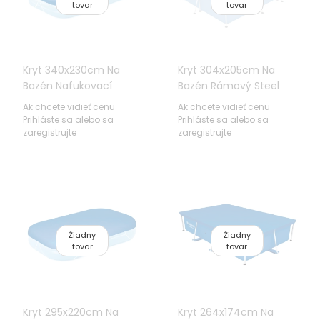
tovar
tovar
Kryt 340x230cm Na
Kryt 304x205cm Na
Bazén Nafukovací
Bazén Rámový Steel
305x183x56cm
Pro 300x201x66cm
Ak chcete vidieť cenu
Ak chcete vidieť cenu
BESTWAY
BESTWAY.
Prihláste sa alebo sa
Prihláste sa alebo sa
zaregistrujte
zaregistrujte
Žiadny
Žiadny
tovar
tovar
Kryt 295x220cm Na
Kryt 264x174cm Na