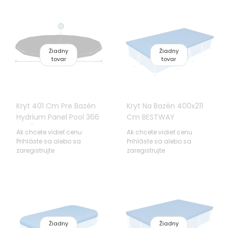
Žiadny
Žiadny
tovar
tovar
Kryt 401 Cm Pre Bazén
Kryt Na Bazén 400x211
Hydrium Panel Pool 366
Cm BESTWAY
Cm/12 FT BESTWAY
Ak chcete vidieť cenu
Ak chcete vidieť cenu
Prihláste sa alebo sa
Prihláste sa alebo sa
zaregistrujte
zaregistrujte
Žiadny
Žiadny