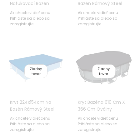
Nafukovací Bazén
Bazén Rámový Steel
262x175x51cm BESTWAY
Pro 259x170x61cm
Ak chcete vidieť cenu
Ak chcete vidieť cenu
BESTWAY
Prihláste sa alebo sa
Prihláste sa alebo sa
zaregistrujte
zaregistrujte
Žiadny
Žiadny
tovar
tovar
Kryt 224x154cm Na
Kryt Bazéna 610 Cm X
Bazén Rámový Steel
366 Cm Oválny
Pro 221x150x43cm
BESTWAY
Ak chcete vidieť cenu
Ak chcete vidieť cenu
BESTWAY
Prihláste sa alebo sa
Prihláste sa alebo sa
zaregistrujte
zaregistrujte