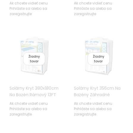
488cm/16FT BESTWAY
457cm/13-15FT
Ak chcete vidieť cenu
Ak chcete vidieť cenu
BESTWAY
Prihláste sa alebo sa
Prihláste sa alebo sa
zaregistrujte
zaregistrujte
Žiadny
Žiadny
tovar
tovar
Solárny Kryt 380x180cm
Solárny Kryt 356cm Na
Na Bazén Rámový 13FT
Bazény Záhradné
BESTWAY
366cm/12FT BESTWAY
Ak chcete vidieť cenu
Ak chcete vidieť cenu
Prihláste sa alebo sa
Prihláste sa alebo sa
zaregistrujte
zaregistrujte