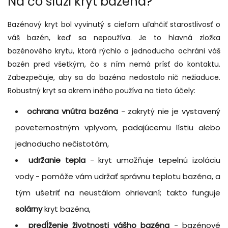
Na čo slúži kryt bazéna?
Bazénový kryt bol vyvinutý s cieľom uľahčiť starostlivosť o
váš bazén, keď sa nepoužíva. Je to hlavná zložka
bazénového krytu, ktorá rýchlo a jednoducho ochráni váš
bazén pred všetkým, čo s ním nemá prísť do kontaktu.
Zabezpečuje, aby sa do bazéna nedostalo nič nežiaduce.
Robustný kryt sa okrem iného používa na tieto účely:
ochrana vnútra bazéna
- zakrytý nie je vystavený
poveternostným vplyvom, padajúcemu lístiu alebo
jednoducho nečistotám,
udržanie tepla
- kryt umožňuje tepelnú izoláciu
vody - pomôže vám udržať správnu teplotu bazéna, a
tým ušetriť na neustálom ohrievaní; takto funguje
solárny
kryt bazéna,
predĺženie životnosti vášho bazéna
- bazénové