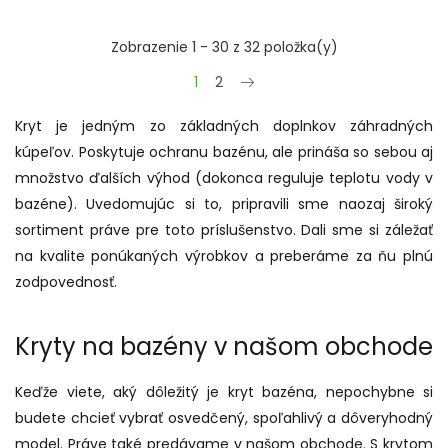
Zobrazenie 1 - 30 z 32 položka(y)
Ďalšie
1
2
Kryt je jedným zo základných doplnkov záhradných
kúpeľov. Poskytuje ochranu bazénu, ale prináša so sebou aj
množstvo ďalších výhod (dokonca reguluje teplotu vody v
bazéne). Uvedomujúc si to, pripravili sme naozaj široký
sortiment práve pre toto príslušenstvo. Dali sme si záležať
na kvalite ponúkaných výrobkov a preberáme za ňu plnú
zodpovednosť.
Kryty na bazény v našom obchode
Keďže viete, aký dôležitý je kryt bazéna, nepochybne si
budete chcieť vybrať osvedčený, spoľahlivý a dôveryhodný
model. Práve také predávame v našom obchode. S krytom