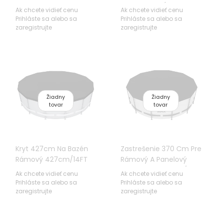
Hydrium 460-
457-460cm/15FT
Ak chcete vidieť cenu
Ak chcete vidieť cenu
488cm/15-16FT
BESTWAY
Prihláste sa alebo sa
Prihláste sa alebo sa
BESTWAY
zaregistrujte
zaregistrujte
Žiadny
Žiadny
tovar
tovar
Kryt 427cm Na Bazén
Zastrešenie 370 Cm Pre
Rámový 427cm/14FT
Rámový A Panelový
BESTWAY
Bazén 360-366cm/12FT
Ak chcete vidieť cenu
Ak chcete vidieť cenu
BESTWAY
Prihláste sa alebo sa
Prihláste sa alebo sa
zaregistrujte
zaregistrujte