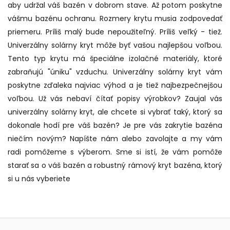
aby udržal váš bazén v dobrom stave. Až potom poskytne
vášmu bazénu ochranu. Rozmery krytu musia zodpovedať
priemeru. Príliš malý bude nepoužiteľný. Príliš veľký - tiež.
Univerzálny solárny kryt môže byť vašou najlepšou voľbou.
Tento typ krytu má špeciálne izolačné materiály, ktoré
zabraňujú "úniku" vzduchu. Univerzálny solárny kryt vám
poskytne zďaleka najviac výhod a je tiež najbezpečnejšou
voľbou. Už vás nebaví čítať popisy výrobkov? Zaujal vás
univerzálny solárny kryt, ale chcete si vybrať taký, ktorý sa
dokonale hodí pre váš bazén? Je pre vás zakrytie bazéna
niečím novým? Napíšte nám alebo zavolajte a my vám
radi pomôžeme s výberom. Sme si istí, že vám pomôže
starať sa o váš bazén a robustný rámový kryt bazéna, ktorý
si u nás vyberiete