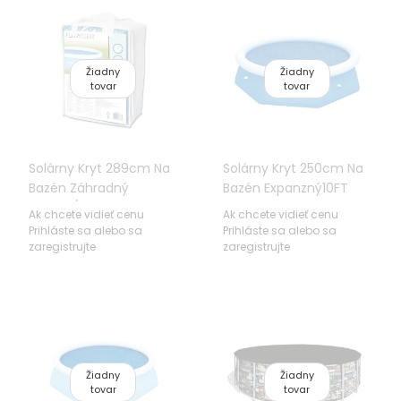
Žiadny
Žiadny
tovar
tovar
Solárny Kryt 289cm Na
Solárny Kryt 250cm Na
Bazén Záhradný
Bazén Expanzný10FT
305cm/10FT BESTWAY
BESTWAY
Ak chcete vidieť cenu
Ak chcete vidieť cenu
Prihláste sa alebo sa
Prihláste sa alebo sa
zaregistrujte
zaregistrujte
Žiadny
Žiadny
tovar
tovar