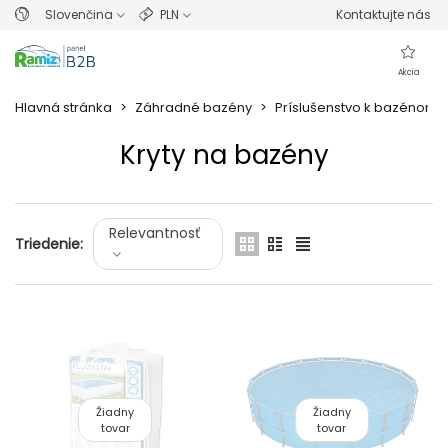
Slovenčina
PLN
Kontaktujte nás
Akcia
Hlavná stránka
>
Záhradné bazény
>
Príslušenstvo k bazénom
Kryty na bazény
Prečítajte si viac
Relevantnosť
Triedenie:
Žiadny
Žiadny
tovar
tovar