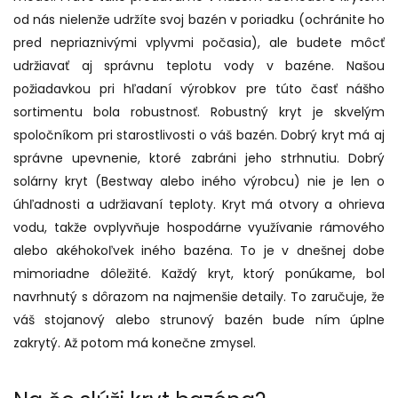
od nás nielenže udržíte svoj bazén v poriadku (ochránite ho
pred nepriaznivými vplyvmi počasia), ale budete môcť
udržiavať aj správnu teplotu vody v bazéne. Našou
požiadavkou pri hľadaní výrobkov pre túto časť nášho
sortimentu bola robustnosť. Robustný kryt je skvelým
spoločníkom pri starostlivosti o váš bazén. Dobrý kryt má aj
správne upevnenie, ktoré zabráni jeho strhnutiu. Dobrý
solárny kryt (Bestway alebo iného výrobcu) nie je len o
úhľadnosti a udržiavaní teploty. Kryt má otvory a ohrieva
vodu, takže ovplyvňuje hospodárne využívanie rámového
alebo akéhokoľvek iného bazéna. To je v dnešnej dobe
mimoriadne dôležité. Každý kryt, ktorý ponúkame, bol
navrhnutý s dôrazom na najmenšie detaily. To zaručuje, že
váš stojanový alebo strunový bazén bude ním úplne
zakrytý. Až potom má konečne zmysel.