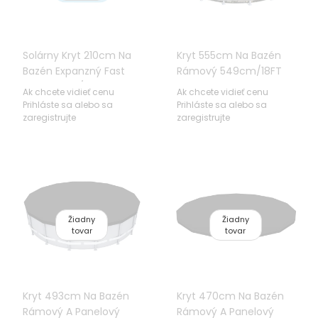
Solárny Kryt 210cm Na
Kryt 555cm Na Bazén
Bazén Expanzný Fast
Rámový 549cm/18FT
Set 244cm/8FT
BESTWAY
Ak chcete vidieť cenu
Ak chcete vidieť cenu
BESTWAY
Prihláste sa alebo sa
Prihláste sa alebo sa
zaregistrujte
zaregistrujte
Žiadny
Žiadny
tovar
tovar
Kryt 493cm Na Bazén
Kryt 470cm Na Bazén
Rámový A Panelový
Rámový A Panelový