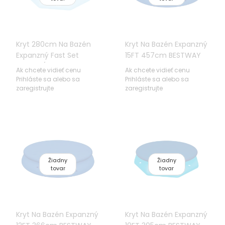
Kryt 280cm Na Bazén
Kryt Na Bazén Expanzný
Expanzný Fast Set
15FT 457cm BESTWAY
244cm/8FT BESTWAY
Ak chcete vidieť cenu
Ak chcete vidieť cenu
Prihláste sa alebo sa
Prihláste sa alebo sa
zaregistrujte
zaregistrujte
Žiadny
Žiadny
tovar
tovar
Kryt Na Bazén Expanzný
Kryt Na Bazén Expanzný