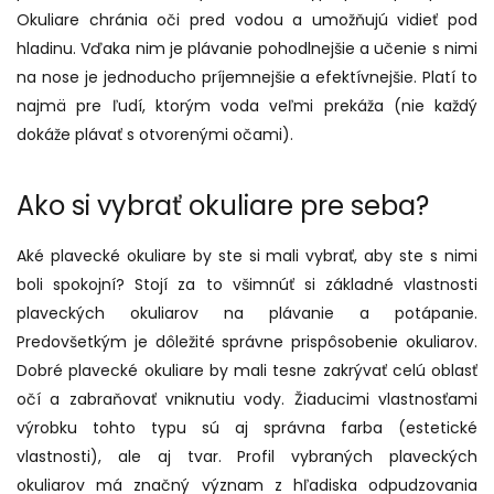
Okuliare chránia oči pred vodou a umožňujú vidieť pod
hladinu. Vďaka nim je plávanie pohodlnejšie a učenie s nimi
na nose je jednoducho príjemnejšie a efektívnejšie. Platí to
najmä pre ľudí, ktorým voda veľmi prekáža (nie každý
dokáže plávať s otvorenými očami).
Ako si vybrať okuliare pre seba?
Aké plavecké okuliare by ste si mali vybrať, aby ste s nimi
boli spokojní? Stojí za to všimnúť si základné vlastnosti
plaveckých okuliarov na plávanie a potápanie.
Predovšetkým je dôležité správne prispôsobenie okuliarov.
Dobré plavecké okuliare by mali tesne zakrývať celú oblasť
očí a zabraňovať vniknutiu vody. Žiaducimi vlastnosťami
výrobku tohto typu sú aj správna farba (estetické
vlastnosti), ale aj tvar. Profil vybraných plaveckých
okuliarov má značný význam z hľadiska odpudzovania