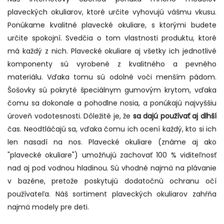
plaveckých okuliarov, ktoré určite vyhovujú vášmu vkusu.
Ponúkame kvalitné plavecké okuliare, s ktorými budete
určite spokojní. Svedčia o tom vlastnosti produktu, ktoré
má každý z nich. Plavecké okuliare aj všetky ich jednotlivé
komponenty sú vyrobené z kvalitného a pevného
materiálu. Vďaka tomu sú odolné voči menším pádom.
Šošovky sú pokryté špeciálnym gumovým krytom, vďaka
čomu sa dokonale a pohodlne nosia, a ponúkajú najvyššiu
úroveň vodotesnosti. Dôležité je, že
sa dajú používať aj dlhší
čas. Neodtláčajú sa, vďaka čomu ich ocení každý, kto si ich
len nasadí na nos. Plavecké okuliare (známe aj ako
"plavecké okuliare") umožňujú zachovať 100 % viditeľnosť
nad aj pod vodnou hladinou. Sú vhodné najmä na plávanie
v bazéne, pretože poskytujú dodatočnú ochranu očí
používateľa. Náš sortiment plaveckých okuliarov zahŕňa
najmä modely pre deti.