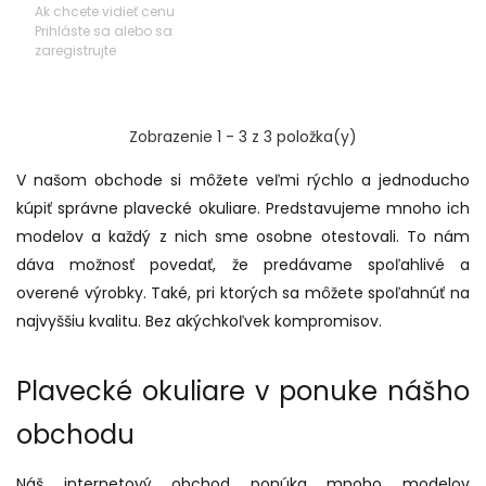
BESTWAY Modrý
Ak chcete vidieť cenu
Prihláste sa alebo sa
zaregistrujte
Zobrazenie 1 - 3 z 3 položka(y)
V našom obchode si môžete veľmi rýchlo a jednoducho
kúpiť správne plavecké okuliare. Predstavujeme mnoho ich
modelov a každý z nich sme osobne otestovali. To nám
dáva možnosť povedať, že predávame spoľahlivé a
overené výrobky. Také, pri ktorých sa môžete spoľahnúť na
najvyššiu kvalitu. Bez akýchkoľvek kompromisov.
Plavecké okuliare v ponuke nášho
obchodu
Náš internetový obchod ponúka mnoho modelov