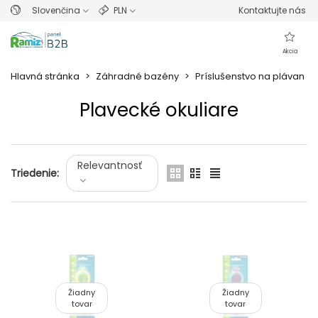
Slovenčina
PLN
Kontaktujte nás
Akcia
Hlavná stránka
>
Záhradné bazény
>
Príslušenstvo na plávanie
Plavecké okuliare
Prečítajte si viac
Relevantnosť
Triedenie:
Žiadny
Žiadny
tovar
tovar