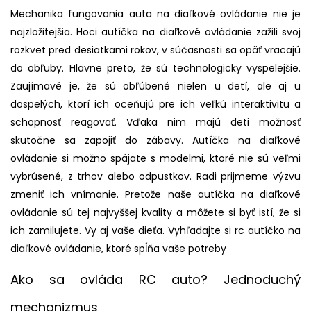
Mechanika fungovania auta na diaľkové ovládanie nie je
najzložitejšia. Hoci autíčka na diaľkové ovládanie zažili svoj
rozkvet pred desiatkami rokov, v súčasnosti sa opäť vracajú
do obľuby. Hlavne preto, že sú technologicky vyspelejšie.
Zaujímavé je, že sú obľúbené nielen u detí, ale aj u
dospelých, ktorí ich oceňujú pre ich veľkú interaktivitu a
schopnosť reagovať. Vďaka nim majú deti možnosť
skutočne sa zapojiť do zábavy. Autíčka na diaľkové
ovládanie si možno spájate s modelmi, ktoré nie sú veľmi
vybrúsené, z trhov alebo odpustkov. Radi prijmeme výzvu
zmeniť ich vnímanie. Pretože naše autíčka na diaľkové
ovládanie sú tej najvyššej kvality a môžete si byť istí, že si
ich zamilujete. Vy aj vaše dieťa. Vyhľadajte si rc autíčko na
diaľkové ovládanie, ktoré spĺňa vaše potreby
Ako sa ovláda RC auto? Jednoduchý
mechanizmus