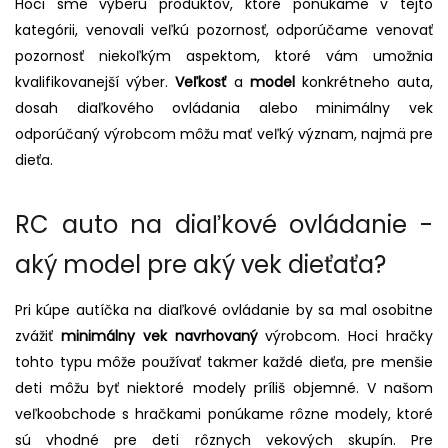
Hoci sme výberu produktov, ktoré ponúkame v tejto
kategórii, venovali veľkú pozornosť, odporúčame venovať
pozornosť niekoľkým aspektom, ktoré vám umožnia
kvalifikovanejší výber.
Veľkosť
a
model
konkrétneho auta,
dosah diaľkového ovládania alebo minimálny vek
odporúčaný výrobcom môžu mať veľký význam, najmä pre
dieťa.
RC auto na diaľkové ovládanie -
aký model pre aký vek dieťaťa?
Pri kúpe autíčka na diaľkové ovládanie by sa mal osobitne
zvážiť
minimálny vek navrhovaný
výrobcom. Hoci hračky
tohto typu môže používať takmer každé dieťa, pre menšie
deti môžu byť niektoré modely príliš objemné. V našom
veľkoobchode s hračkami ponúkame rôzne modely, ktoré
sú vhodné pre deti rôznych vekových skupín. Pre