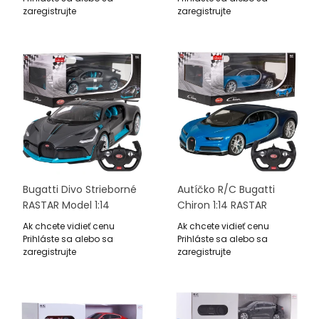
zaregistrujte
zaregistrujte
Bugatti Divo Strieborné
Autíčko R/C Bugatti
RASTAR Model 1:14
Chiron 1:14 RASTAR
Diaľkovo Ovládané
Ak chcete vidieť cenu
Ak chcete vidieť cenu
Auto + Ovládač
Prihláste sa alebo sa
Prihláste sa alebo sa
zaregistrujte
zaregistrujte