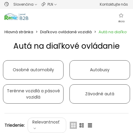
Slovenčina
PLN
Kontaktujte nás
Akcia
Hlavná stránka
>
Diaľkovo ovládané vozidlá
>
Autá na diaľkové
Autá na diaľkové ovládanie
Prečítajte si viac
Osobné automobily
Autobusy
Terénne vozidlá a pásové
Závodné autá
vozidlá
Relevantnosť
Triedenie: