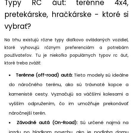
Typy RC áut: terénne 4x4,
pretekárske, hračkárske - ktoré si
vybrať?
Na trhu existujú rôzne typy diaľkovo ovládaných vozidiel,
ktoré vyhovujú rôznym preferenciám a potrebám
používateľov. Tu je niekoľko populárnych typov rc áut,
ktoré treba zvážiť:
Terénne (off-road) autá:
Tieto modely sú ideálne
do náročného terénu, ako sú trávnaté kopce a
kamenisté cesty. Vyznačujú sa väčšími kolesami a
vyšším odpružením, čo im umožňuje prekonávať
náročnejší terén.
Závodné autá (On-Road):
Sú určené najmä na
jazdu po hladkom povrchu, ako je podlaha domu