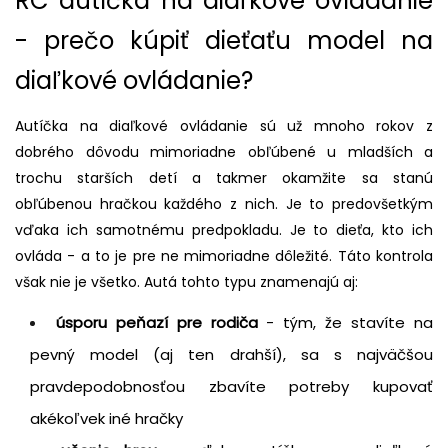
RC autíčka na diaľkové ovládanie
- prečo kúpiť dieťaťu model na
diaľkové ovládanie?
Autíčka na diaľkové ovládanie sú už mnoho rokov z
dobrého dôvodu mimoriadne obľúbené u mladších a
trochu starších detí a takmer okamžite sa stanú
obľúbenou hračkou každého z nich. Je to predovšetkým
vďaka ich samotnému predpokladu. Je to dieťa, kto ich
ovláda - a to je pre ne mimoriadne dôležité. Táto kontrola
však nie je všetko. Autá tohto typu znamenajú aj:
úsporu peňazí pre rodiča
- tým, že stavíte na
pevný model (aj ten drahší), sa s najväčšou
pravdepodobnosťou zbavíte potreby kupovať
akékoľvek iné hračky