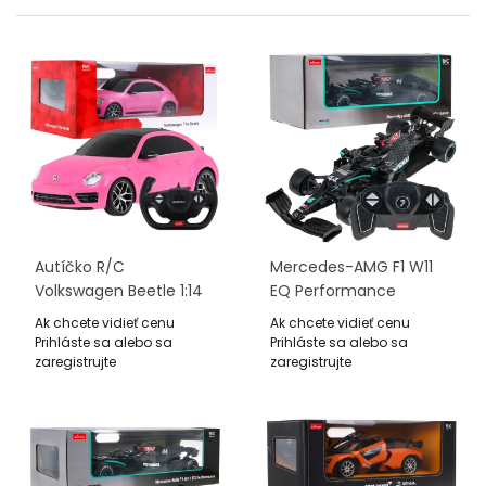
Autíčko R/C
Mercedes-AMG F1 W11
Volkswagen Beetle 1:14
EQ Performance
RASTAR Ružová
RASTAR Model 1:18
Ak chcete vidieť cenu
Ak chcete vidieť cenu
Diaľkovo Ovládaný
Prihláste sa alebo sa
Prihláste sa alebo sa
Monopost + Ovládač
zaregistrujte
zaregistrujte