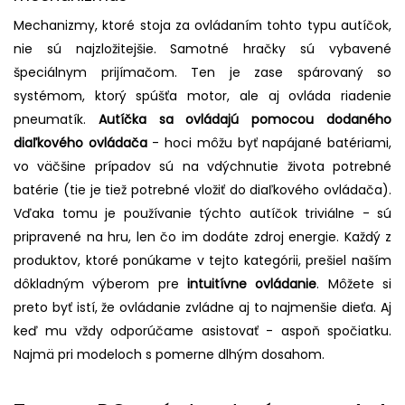
Mechanizmy, ktoré stoja za ovládaním tohto typu autíčok,
nie sú najzložitejšie. Samotné hračky sú vybavené
špeciálnym prijímačom. Ten je zase spárovaný so
systémom, ktorý spúšťa motor, ale aj ovláda riadenie
pneumatík.
Autíčka sa ovládajú pomocou dodaného
diaľkového ovládača
- hoci môžu byť napájané batériami,
vo väčšine prípadov sú na vdýchnutie života potrebné
batérie (tie je tiež potrebné vložiť do diaľkového ovládača).
Vďaka tomu je používanie týchto autíčok triviálne - sú
pripravené na hru, len čo im dodáte zdroj energie. Každý z
produktov, ktoré ponúkame v tejto kategórii, prešiel naším
dôkladným výberom pre
intuitívne ovládanie
. Môžete si
preto byť istí, že ovládanie zvládne aj to najmenšie dieťa. Aj
keď mu vždy odporúčame asistovať - aspoň spočiatku.
Najmä pri modeloch s pomerne dlhým dosahom.