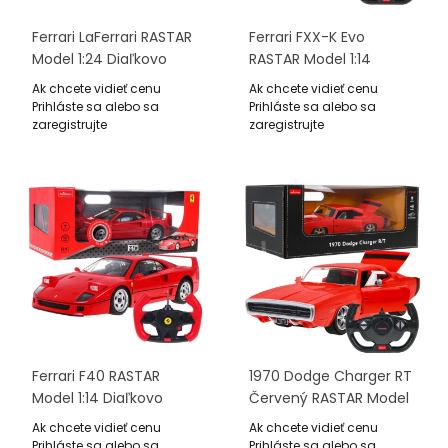
Ferrari LaFerrari RASTAR
Ferrari FXX-K Evo
Model 1:24 Diaľkovo
RASTAR Model 1:14
Ovládané Auto +
Diaľkovo Ovládané
Ak chcete vidieť cenu
Ak chcete vidieť cenu
Ovládač 2,4 GHz
Auto + Ovládač 2,4 GHz
Prihláste sa alebo sa
Prihláste sa alebo sa
zaregistrujte
zaregistrujte
Ferrari F40 RASTAR
1970 Dodge Charger RT
Model 1:14 Diaľkovo
Červený RASTAR Model
Ovládané Auto +
1:16 Diaľkovo Ovládané
Ak chcete vidieť cenu
Ak chcete vidieť cenu
Ovládač 2,4 GHz
Auto + Ovládač
Prihláste sa alebo sa
Prihláste sa alebo sa