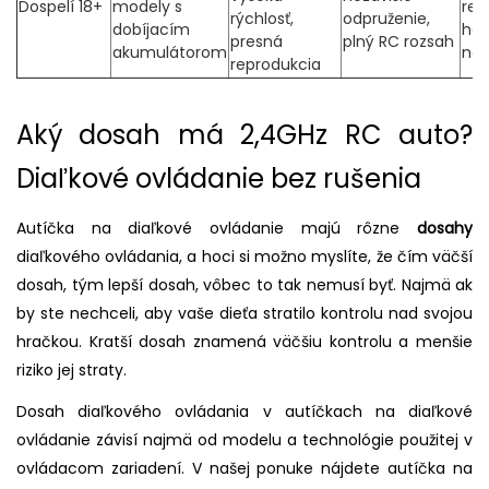
Dospelí 18+
modely s
rel
rýchlosť,
odpruženie,
dobíjacím
hob
presná
plný RC rozsah
akumulátorom
na
reprodukcia
Aký dosah má 2,4GHz RC auto?
Diaľkové ovládanie bez rušenia
Autíčka na diaľkové ovládanie majú rôzne
dosahy
diaľkového ovládania, a hoci si možno myslíte, že čím väčší
dosah, tým lepší dosah, vôbec to tak nemusí byť. Najmä ak
by ste nechceli, aby vaše dieťa stratilo kontrolu nad svojou
hračkou. Kratší dosah znamená väčšiu kontrolu a menšie
riziko jej straty.
Dosah diaľkového ovládania v autíčkach na diaľkové
ovládanie závisí najmä od modelu a technológie použitej v
ovládacom zariadení. V našej ponuke nájdete autíčka na