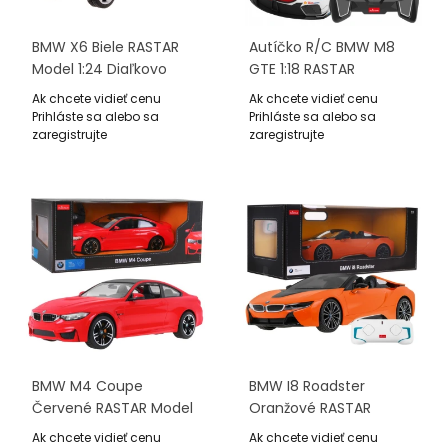
BMW X6 Biele RASTAR
Autíčko R/C BMW M8
Model 1:24 Diaľkovo
GTE 1:18 RASTAR
Ovládané Auto SUV +
Ak chcete vidieť cenu
Ak chcete vidieť cenu
Ovládač
Prihláste sa alebo sa
Prihláste sa alebo sa
zaregistrujte
zaregistrujte
BMW M4 Coupe
BMW I8 Roadster
Červené RASTAR Model
Oranžové RASTAR
1:14 Diaľkovo Ovládané
Model 1:12 Diaľkovo
Ak chcete vidieť cenu
Ak chcete vidieť cenu