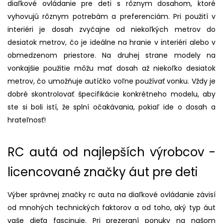
diaľkové ovládanie pre deti s rôznym dosahom, ktoré
vyhovujú rôznym potrebám a preferenciám. Pri použití v
interiéri je dosah zvyčajne od niekoľkých metrov do
desiatok metrov, čo je ideálne na hranie v interiéri alebo v
obmedzenom priestore. Na druhej strane modely na
vonkajšie použitie môžu mať dosah až niekoľko desiatok
metrov, čo umožňuje autíčko voľne používať vonku. Vždy je
dobré skontrolovať špecifikácie konkrétneho modelu, aby
ste si boli istí, že splní očakávania, pokiaľ ide o dosah a
hrateľnosť!
RC autá od najlepších výrobcov -
licencované značky áut pre deti
Výber správnej značky rc auta na diaľkové ovládanie závisí
od mnohých technických faktorov a od toho, aký typ áut
vaše dieťa fascinuje. Pri prezeraní ponuky na našom