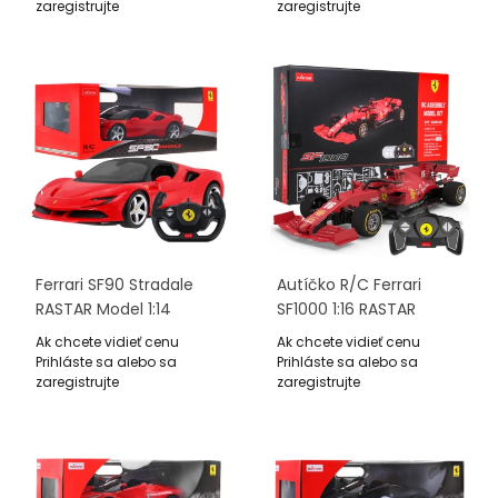
Ovládač
Ovládač
zaregistrujte
zaregistrujte
Ferrari SF90 Stradale
Autíčko R/C Ferrari
RASTAR Model 1:14
SF1000 1:16 RASTAR
Diaľkovo Ovládané
Ak chcete vidieť cenu
Ak chcete vidieť cenu
Auto + Ovládač
Prihláste sa alebo sa
Prihláste sa alebo sa
zaregistrujte
zaregistrujte