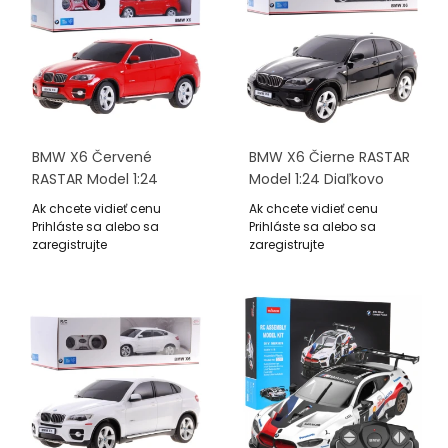
BMW X6 Červené
BMW X6 Čierne RASTAR
RASTAR Model 1:24
Model 1:24 Diaľkovo
Diaľkovo Ovládané
Ovládané Auto SUV +
Ak chcete vidieť cenu
Ak chcete vidieť cenu
Auto SUV + Ovládač
Ovládač
Prihláste sa alebo sa
Prihláste sa alebo sa
zaregistrujte
zaregistrujte