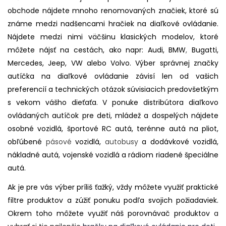
obchode nájdete mnoho renomovaných značiek, ktoré sú
známe medzi nadšencami hračiek na diaľkové ovládanie.
Nájdete medzi nimi väčšinu klasických modelov, ktoré
môžete nájsť na cestách, ako napr: Audi, BMW
,
Bugatti,
Mercedes, Jeep, VW alebo Volvo. Výber správnej značky
autíčka na diaľkové ovládanie závisí len od vašich
preferencií a technických otázok súvisiacich predovšetkým
s vekom vášho dieťaťa. V ponuke distribútora diaľkovo
ovládaných autíčok pre deti, mládež a dospelých nájdete
osobné vozidlá, športové RC autá, terénne autá na pliot,
obľúbené
pásové
vozidlá,
autobusy
a dodávkové vozidlá,
nákladné autá, vojenské vozidlá a rádiom riadené špeciálne
autá.
Ak je pre vás výber príliš ťažký, vždy môžete využiť praktické
filtre produktov a zúžiť ponuku podľa svojich požiadaviek.
Okrem toho môžete využiť náš porovnávač produktov
a