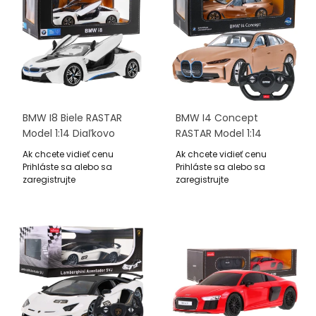
BMW I8 Biele RASTAR
BMW I4 Concept
Model 1:14 Diaľkovo
RASTAR Model 1:14
Ovládané Auto +
Diaľkovo Ovládané
Ak chcete vidieť cenu
Ak chcete vidieť cenu
Ovládač 2,4 GHz
Auto + Ovládač
Prihláste sa alebo sa
Prihláste sa alebo sa
zaregistrujte
zaregistrujte