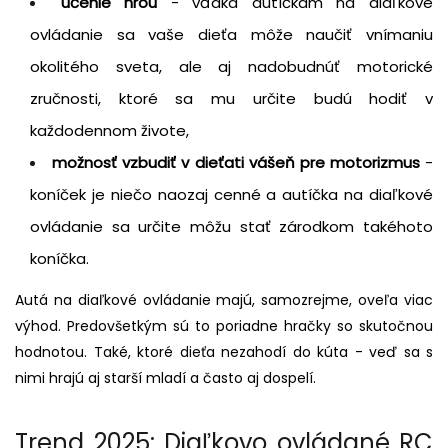
učenie hrou
- vďaka autíčkam na diaľkové
ovládanie sa vaše dieťa môže naučiť vnímaniu
okolitého sveta, ale aj nadobudnúť motorické
zručnosti, ktoré sa mu určite budú hodiť v
každodennom živote,
možnosť vzbudiť v dieťati vášeň pre motorizmus
-
koníček je niečo naozaj cenné a autíčka na diaľkové
ovládanie sa určite môžu stať zárodkom takéhoto
koníčka.
Autá na diaľkové ovládanie majú, samozrejme, oveľa viac
výhod. Predovšetkým sú to poriadne hračky so skutočnou
hodnotou. Také, ktoré dieťa nezahodí do kúta - veď sa s
nimi hrajú aj starší mladí a často aj dospelí.
Trend 2025: Diaľkovo ovládané RC