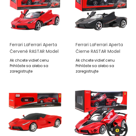
Ferrari LaFerrari Aperta
Ferrari LaFerrari Aperta
Červené RASTAR Model
Čierne RASTAR Model
1:14 Diaľkovo Ovládané
1:14 Diaľkovo Ovládané
Ak chcete vidieť cenu
Ak chcete vidieť cenu
Auto + Ovládač 2,4 GHz
Auto + Ovládač 2,4 GHz
Prihláste sa alebo sa
Prihláste sa alebo sa
zaregistrujte
zaregistrujte