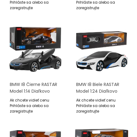
Auto + Ovládač 2,4 GHz
Ovládané Auto +
Prihláste sa alebo sa
Prihláste sa alebo sa
Ovládač 2,4 GHz
zaregistrujte
zaregistrujte
BMW I8 Čierne RASTAR
BMW I8 Biele RASTAR
Model 1:14 Diaľkovo
Model 1:24 Diaľkovo
Ovládané Auto +
Ovládané Auto +
Ak chcete vidieť cenu
Ak chcete vidieť cenu
Ovládač 2,4 GHz
Ovládač 2,4 GHz
Prihláste sa alebo sa
Prihláste sa alebo sa
zaregistrujte
zaregistrujte