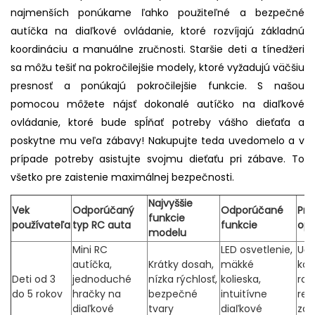
najmenších ponúkame ľahko použiteľné a bezpečné
autíčka na diaľkové ovládanie, ktoré rozvíjajú základnú
koordináciu a manuálne zručnosti. Staršie deti a tínedžeri
sa môžu tešiť na pokročilejšie modely, ktoré vyžadujú väčšiu
presnosť a ponúkajú pokročilejšie funkcie. S našou
pomocou môžete nájsť dokonalé autíčko na diaľkové
ovládanie, ktoré bude spĺňať potreby vášho dieťaťa a
poskytne mu veľa zábavy! Nakupujte teda uvedomelo a v
prípade potreby asistujte svojmu dieťaťu pri zábave. To
všetko pre zaistenie maximálnej bezpečnosti.
Najvyššie
Vek
Odporúčaný
Odporúčané
Pre
funkcie
používateľa
typ RC auta
funkcie
opla
modelu
Mini RC
LED osvetlenie,
Učí
autíčka,
Krátky dosah,
mäkké
koo
Deti od 3
jednoduché
nízka rýchlosť,
kolieska,
roz
do 5 rokov
hračky na
bezpečné
intuitívne
ref
diaľkové
tvary
diaľkové
záu