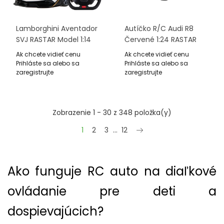
Lamborghini Aventador
Autíčko R/C Audi R8
SVJ RASTAR Model 1:14
Červené 1:24 RASTAR
Na Diaľkové Ovládanie
Ak chcete vidieť cenu
Ak chcete vidieť cenu
+ Ovládač 2,4 GHz
Prihláste sa alebo sa
Prihláste sa alebo sa
zaregistrujte
zaregistrujte
Zobrazenie 1 - 30 z 348 položka(y)
Ďalšie
1
2
3
…
12
Ako funguje RC auto na diaľkové
ovládanie pre deti a
dospievajúcich?