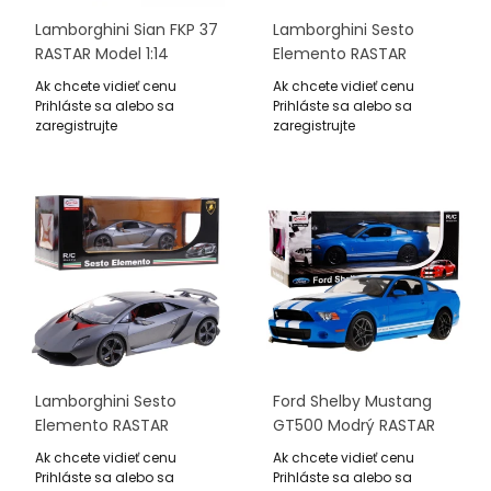
Lamborghini Sian FKP 37
Lamborghini Sesto
RASTAR Model 1:14
Elemento RASTAR
Diaľkovo Ovládané
Model 1:24 Diaľkovo
Ak chcete vidieť cenu
Ak chcete vidieť cenu
Auto + Ovládač
Ovládané Auto +
Prihláste sa alebo sa
Prihláste sa alebo sa
Ovládač
zaregistrujte
zaregistrujte
Lamborghini Sesto
Ford Shelby Mustang
Elemento RASTAR
GT500 Modrý RASTAR
Model 1:14 Diaľkovo
Model 1:14 Diaľkovo
Ak chcete vidieť cenu
Ak chcete vidieť cenu
Ovládané Auto +
Ovládané Auto +
Prihláste sa alebo sa
Prihláste sa alebo sa