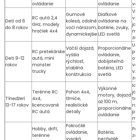
ovládanie
ovládanie
voz
Via
Gumové
Diaľkové
RC autá 2,4
vzr
Deti od 6
kolesá, odolné
ovládanie na
GHz, modely
jaz
do 8 rokov
voči nárazom,
batérie, zvuky,
hračiek 4x4
ma
dynamickejšie
LED svetlá
zru
Uče
Väčší dojazd,
Proporcionálne
RC pretekárske
pre
vyššia
ovládanie,
Deti 9-12
autá, mini
ovl
rýchlosť,
dobíjateľná
rokov
monster
voz
stabilná
batéria, LED
trucky
vzr
konštrukcia
svetlá
zá
Ide
Výkonné
Terénne RC
Pohon 4x4,
jaz
motory, dojazd
Tínedžeri
4x4,
tlmiče,
ter
až 100 m,
13-17 rokov
licencované
realistické
roz
proporcionálne
RC autá
detaily
pre
ovládanie
mo
Pokročilé
Hobby, drift,
Pro
ovládanie,
Batéria,
terénne
záb
vysoká
nezávislé