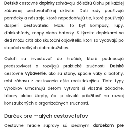
Detské
cestovné
doplnky
zohrávajú dôležitú úlohu pri každej
zábavnej cestovateľskej aktivite. Deti rady používajú
pomôcky a nástroje, ktoré napodobňujú tie, ktoré používajú
dospelí cestovatelia. Môžu to byť kompasy, lupy,
ďalekohľady, mapy alebo baterky. S týmito doplnkami sa
deti môžu cítiť ako skutoční objavitelia, ktorí sa vydávajú po
stopách veľkých dobrodružstiev.
Oplatí sa investovať do hračiek, ktoré podnecujú
predstavivosť a rozvíjajú praktické zručnosti.
Detské
cestovné
vybavenie,
ako sú stany, spacie vaky a batohy,
robí zábavu z cestovania ešte realistickejšou. Tieto typy
výrobkov umožňujú deťom vytvoriť si vlastné základne,
tábory alebo úkryty, čo je skvelá príležitosť na rozvoj
konštrukčných a organizačných zručností.
Darček pre malých cestovateľov
Cestovné hracie súpravy sú ideálnym
darčekom pre