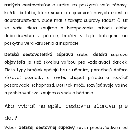
malých cestovateľov
a určite im poskytnú veľa zábavy.
Každé dieťatko, ktoré sníva o objavovaní nových miest a
dobrodružstvách, bude mať z takejto súpravy radosť. Či už
sa vaše dieťa zaujíma o kempovanie, prírodu alebo
dobrodružstvá v prírode, hračky v tejto kategórii mu
poskytnú veľa vzrušenia a inšpirácie.
Detská cestovateľská súprava
alebo
detská
súprava
objaviteľa
je tiež skvelou voľbou pre vzdelávací darček.
Tieto typy hračiek spájajú hru s učením, pomáhajú deťom
získavať poznatky o svete, chápať prírodu a rozvíjať
pozorovacie schopnosti. Deti tak môžu rozvíjať svoje vášne
a prehlbovať svoj záujem o vedu a bádanie.
Ako vybrať najlepšiu cestovnú súpravu pre
deti?
Výber
detskej cestovnej súpravy
závisí predovšetkým od