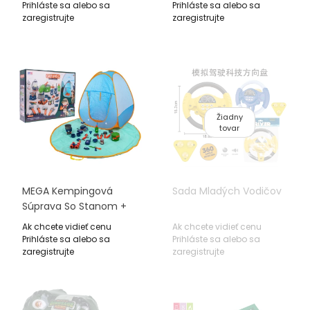
Prihláste sa alebo sa
Prihláste sa alebo sa
zaregistrujte
zaregistrujte
Žiadny
tovar
MEGA Kempingová
Sada Mladých Vodičov
Súprava So Stanom +
Príslušenstvo
Ak chcete vidieť cenu
Ak chcete vidieť cenu
Prihláste sa alebo sa
Prihláste sa alebo sa
zaregistrujte
zaregistrujte