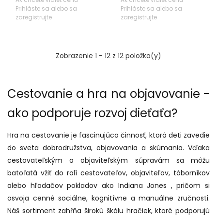
Prihláste sa alebo sa
Prihláste sa alebo sa
zaregistrujte
zaregistrujte
Zobrazenie 1 - 12 z 12 položka(y)
Cestovanie a hra na objavovanie -
ako podporuje rozvoj dieťaťa?
Hra na cestovanie je fascinujúca činnosť, ktorá deti zavedie
do sveta dobrodružstva, objavovania a skúmania. Vďaka
cestovateľským a objaviteľským súpravám sa môžu
batoľatá vžiť do rolí cestovateľov, objaviteľov, táborníkov
alebo hľadačov pokladov ako Indiana Jones , pričom si
osvoja cenné sociálne, kognitívne a manuálne zručnosti.
Náš sortiment zahŕňa širokú škálu hračiek, ktoré podporujú