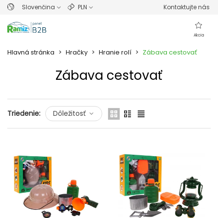
Slovenčina
PLN
Kontaktujte nás
Akcia
Hlavná stránka
>
Hračky
>
Hranie rolí
>
Zábava cestovať
Zábava cestovať
Prečítajte si viac
Triedenie:
Dôležitosť