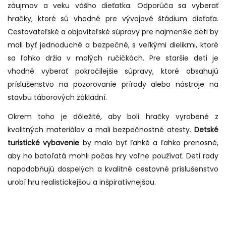
záujmov a veku vášho dieťatka. Odporúča sa vyberať
hračky, ktoré sú vhodné pre vývojové štádium dieťaťa.
Cestovateľské a objaviteľské súpravy pre najmenšie deti by
mali byť jednoduché a bezpečné, s veľkými dielikmi, ktoré
sa ľahko držia v malých ručičkách. Pre staršie deti je
vhodné vyberať pokročilejšie súpravy, ktoré obsahujú
príslušenstvo na pozorovanie prírody alebo nástroje na
stavbu táborových základní.
Okrem toho je dôležité, aby boli hračky vyrobené z
kvalitných materiálov a mali bezpečnostné atesty.
Detské
turistické vybavenie
by malo byť ľahké a ľahko prenosné,
aby ho batoľatá mohli počas hry voľne používať. Deti rady
napodobňujú dospelých a kvalitné cestovné príslušenstvo
urobí hru realistickejšou a inšpiratívnejšou.