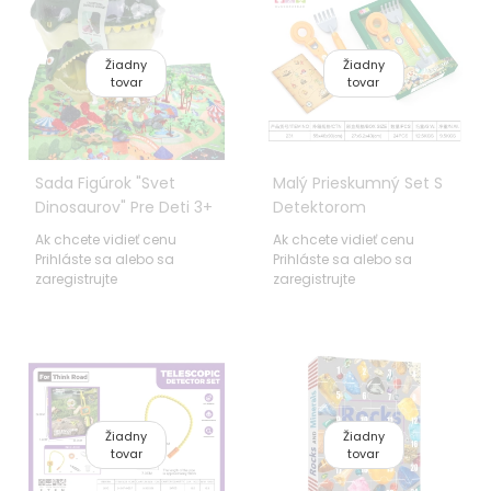
Žiadny
Žiadny
tovar
tovar
Sada Figúrok "Svet
Malý Prieskumný Set S
Dinosaurov" Pre Deti 3+
Detektorom
Hlava Dinosaura +
Ak chcete vidieť cenu
Ak chcete vidieť cenu
Krajinná Podložka
Prihláste sa alebo sa
Prihláste sa alebo sa
zaregistrujte
zaregistrujte
Žiadny
Žiadny
tovar
tovar