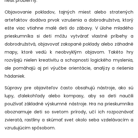
riešiť problémy.
Objavovanie pokladov, tajných miest alebo stratených
artefaktov dodáva prvok vzrušenia a dobrodružstva, ktorý
ešte viac vtiahne malé deti do zábavy. V úlohe mladého
prieskumníka si deti môžu vytvárať vlastné príbehy a
dobrodružstvá, objavovať zakopané poklady alebo záhadné
mapy, ktoré vedú k neobvyklým objavom. Takéto hry
rozvíjajú nielen kreativitu a schopnosti logického myslenia,
ale pomáhajú aj pri výučbe orientácie, analýzy a riešenia
hádaniek.
Súpravy pre objaviteľov často obsahujú nástroje, ako sú
lupy, ďalekohľady alebo kompasy, aby sa deti naučili
používať základné výskumné nástroje. Hra na prieskumníka
oboznamuje deti so svetom prírody, učí ich rozpoznávať
zvieratá, rastliny a skúmať svet okolo seba vzdelávacím a
vzrušujúcim spôsobom.