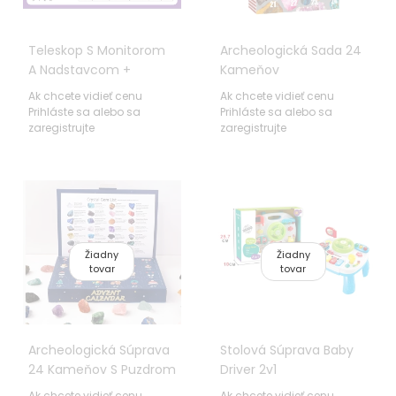
Teleskop S Monitorom
Archeologická Sada 24
A Nadstavcom +
Kameňov
Príslušenstvo
Ak chcete vidieť cenu
Ak chcete vidieť cenu
Prihláste sa alebo sa
Prihláste sa alebo sa
zaregistrujte
zaregistrujte
Žiadny
Žiadny
tovar
tovar
Archeologická Súprava
Stolová Súprava Baby
24 Kameňov S Puzdrom
Driver 2v1
Ak chcete vidieť cenu
Ak chcete vidieť cenu