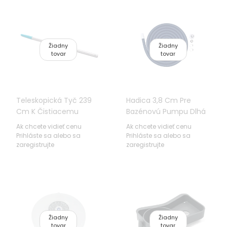
Žiadny
Žiadny
tovar
tovar
Teleskopická Tyč 239
Hadica 3,8 Cm Pre
Cm K Čistiacemu
Bazénovú Pumpu Dlhá
Príslušenstvu INTEX
Rúra 9 M BESTWAY
Ak chcete vidieť cenu
Ak chcete vidieť cenu
Prihláste sa alebo sa
Prihláste sa alebo sa
zaregistrujte
zaregistrujte
Žiadny
Žiadny
tovar
tovar