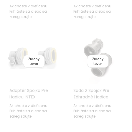
Pumpy
Ak chcete vidieť cenu
Ak chcete vidieť cenu
Prihláste sa alebo sa
Prihláste sa alebo sa
zaregistrujte
zaregistrujte
Žiadny
Žiadny
tovar
tovar
Adaptér Spojka Pre
Sada 2 Spojok Pre
Hadicu INTEX
Záhradné Hadice
Adaptér BESTWAY
Ak chcete vidieť cenu
Ak chcete vidieť cenu
3,2/3,8cm
Prihláste sa alebo sa
Prihláste sa alebo sa
zaregistrujte
zaregistrujte