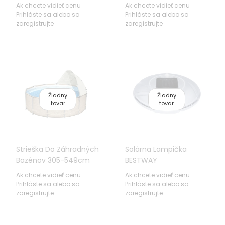
Rúra BESTWAY
BESTWAY
Ak chcete vidieť cenu
Ak chcete vidieť cenu
Prihláste sa alebo sa
Prihláste sa alebo sa
zaregistrujte
zaregistrujte
Žiadny
Žiadny
tovar
tovar
Strieška Do Záhradných
Solárna Lampička
Bazénov 305-549cm
BESTWAY
BESTWAY UV Ochrana +
Ak chcete vidieť cenu
Ak chcete vidieť cenu
Okienko
Prihláste sa alebo sa
Prihláste sa alebo sa
zaregistrujte
zaregistrujte