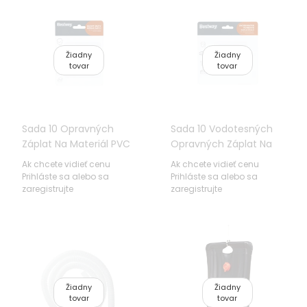
Žiadny
Žiadny
tovar
tovar
Sada 10 Opravných
Sada 10 Vodotesných
Záplat Na Materiál PVC
Opravných Záplat Na
6,5x6,5cm BESTWAY
Materiál PVC 6,5x6,5cm
Ak chcete vidieť cenu
Ak chcete vidieť cenu
BESTWAY
Prihláste sa alebo sa
Prihláste sa alebo sa
zaregistrujte
zaregistrujte
Žiadny
Žiadny
tovar
tovar