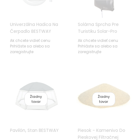
Univerzálna Hadica Na
Solárna Sprcha Pre
Čerpadlo BESTWAY
Turistiku Solar-Pro
BESTWAY 20l + Solárna
Ak chcete vidieť cenu
Ak chcete vidieť cenu
Energia
Prihláste sa alebo sa
Prihláste sa alebo sa
zaregistrujte
zaregistrujte
Žiadny
Žiadny
tovar
tovar
Pavilón, Stan BESTWAY
Piesok - Kamenivo Do
Pieskovej Filtračnej