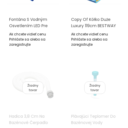
Fontána S Vodným
Copy Of Kółko Duże
Osvetlením LED Pre
Luxury 119cm BESTWAY
Záhradné Bazény
Ak chcete vidieť cenu
Ak chcete vidieť cenu
BESTWAY 8 Režimov
Prihláste sa alebo sa
Prihláste sa alebo sa
zaregistrujte
zaregistrujte
Žiadny
Žiadny
tovar
tovar
Hadica 3,8 Cm Na
Plávajúci Teplomer Do
Bazénové Čerpadlo
Bazénovej Vody