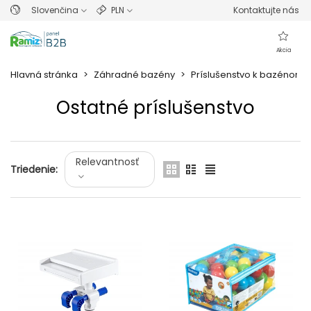
Slovenčina
PLN
Kontaktujte nás
Akcia
Hlavná stránka
>
Záhradné bazény
>
Príslušenstvo k bazénom
Ostatné príslušenstvo
Prečítajte si viac
Relevantnosť
Triedenie: